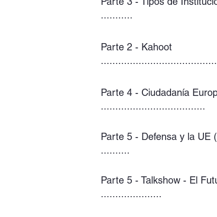
Parte 3 - Tipos de Institu
...........
Parte 2 - Kahoot
........................................
Parte 4 - Ciudadanía Euro
....................................
Parte 5 - Defensa y la UE 
..........
Parte 5 - Talkshow - El Fut
.....................