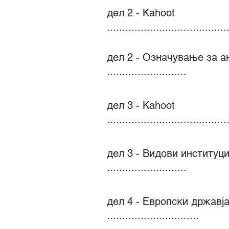
дел 2 - Kahoot
.......................................
дел 2 - Означување за а
..........................
дел 3 - Kahoot
.......................................
дел 3 - Видови институци
..........................
дел 4 - Европски државј
..............................