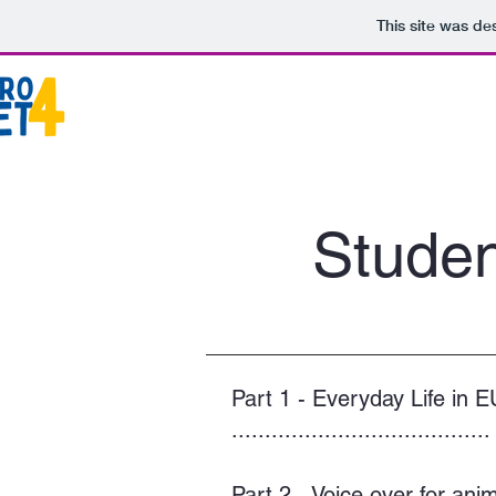
This site was de
Stude
Part 1 - Everyday Life in E
.......................................
Part 2 - Voice over for ani