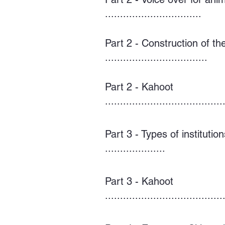
................................
Part 2 - Construction of t
..................................
Part 2 - Kahoot
.......................................
Part 3 - Types of instituti
....................
Part 3 - Kahoot
.......................................