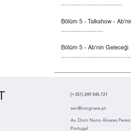
...................................
Bölüm 5 - Talkshow - Ab'ni
........................
Bölüm 5 - Ab'nin Geleceği
.......................................
T
(+351) 249 545 721
sec@insignare.pt
Av. Dom Nuno Álvares Pereir
Portugal