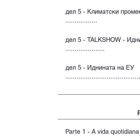
дел 5 - Климатски промен
.................
дел 5 - TALKSHOW - Идн
.....................
дел 5 - Иднината на ЕУ
.......................................
Parte 1 - A vida quotidian