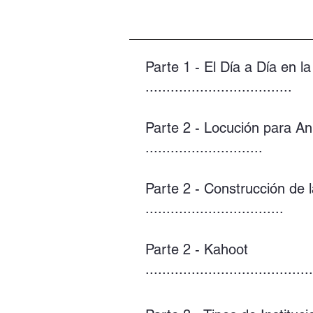
Parte 1 - El Día a Día en l
...................................
Parte 2 - Locución para A
............................
Parte 2 - Construcción de 
.................................
Parte 2 - Kahoot
........................................