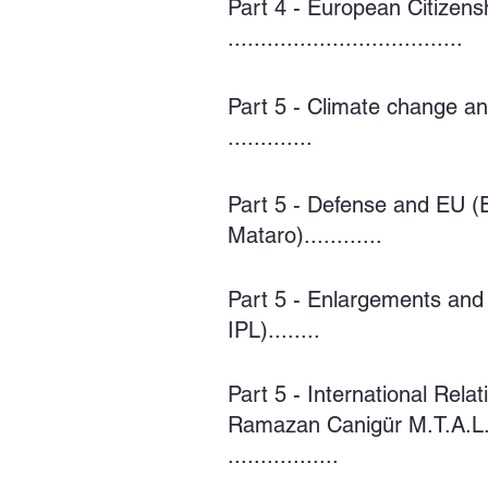
Part 4 - European Citizens
....................................
Part 5 - Climate change a
.............
Part 5 - Defense and EU (
Mataro)............
Part 5 - Enlargements and
IPL)........
Part 5 - International Rela
Ramazan Canigür M.T.A.L.:
.................