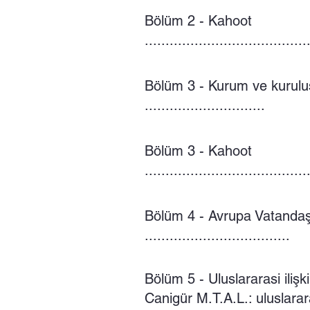
Bölüm 2 - Kahoot
.......................................
Bölüm 3 - Kurum ve kuruluş
.............................
Bölüm 3 - Kahoot
.......................................
Bölüm 4 - Avrupa Vatandaşl
...................................
Bölüm 5 - Uluslararasi iliş
Canigür M.T.A.L.: uluslarar