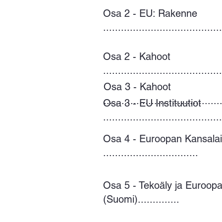
Osa 2 - EU: Rakenne
........................................
Osa 2 - Kahoot
........................................
Osa 3 - Kahoot
.......................................
Osa 3 - EU Instituutiot
........................................
Osa 4 - Euroopan Kansala
................................
Osa 5 - Tekoäly ja Euroopa
(Suomi)..............