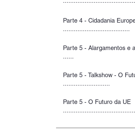
.......................................
Parte 4 - Cidadania Europe
.....................................
Parte 5 - Alargamentos e a
......
Parte 5 - Talkshow - O Fu
..........................
Parte 5 - O Futuro da UE
.......................................