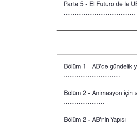
Parte 5 - El Futuro de la U
.......................................
Bölüm 1 - AB'de gündelik
...............................
Bölüm 2 - Animasyon için 
......................
Bölüm 2 - AB'nin Yapısı
.......................................