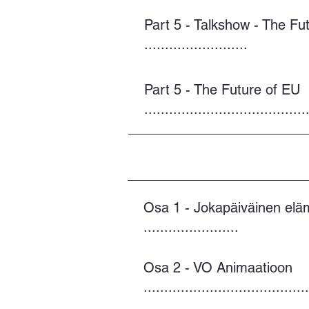
Part 5 - Talkshow - The Fu
.........................
Part 5 - The Future of EU
.......................................
Osa 1 - Jokapäiväinen elä
.......................
Osa 2 - VO Animaatioon
........................................