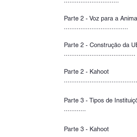
..............................
Parte 2 - Voz para a Anim
...................................
Parte 2 - Construção da U
.......................................
Parte 2 - Kahoot
.......................................
Parte 3 - Tipos de Institu
............
Parte 3 - Kahoot